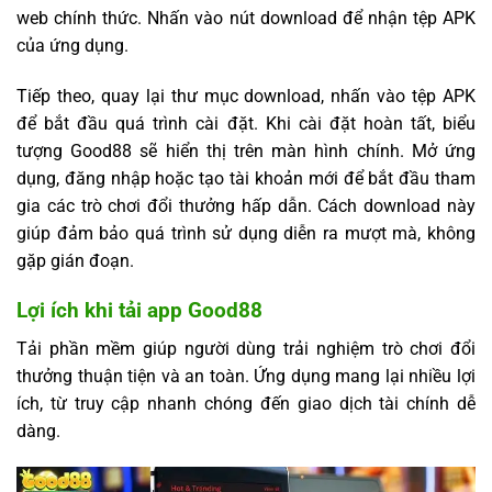
web chính thức. Nhấn vào nút download để nhận tệp APK
của ứng dụng.
Tiếp theo, quay lại thư mục download, nhấn vào tệp APK
để bắt đầu quá trình cài đặt. Khi cài đặt hoàn tất, biểu
tượng Good88 sẽ hiển thị trên màn hình chính. Mở ứng
dụng, đăng nhập hoặc tạo tài khoản mới để bắt đầu tham
gia các trò chơi đổi thưởng hấp dẫn. Cách download này
giúp đảm bảo quá trình sử dụng diễn ra mượt mà, không
gặp gián đoạn.
Lợi ích khi tải app Good88
Tải phần mềm giúp người dùng trải nghiệm trò chơi đổi
thưởng thuận tiện và an toàn. Ứng dụng mang lại nhiều lợi
ích, từ truy cập nhanh chóng đến giao dịch tài chính dễ
dàng.