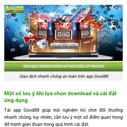
Giao dịch nhanh chóng an toàn trên app Good88
Một số lưu ý khi lựa chọn download và cài đặt
ứng dụng
Tải app Good88 giúp trải nghiệm trò chơi đổi thưởng
nhanh chóng, tuy nhiên, cần lưu ý một số điểm quan trọng
để tránh gián đoạn trong quá trình cài đặt.