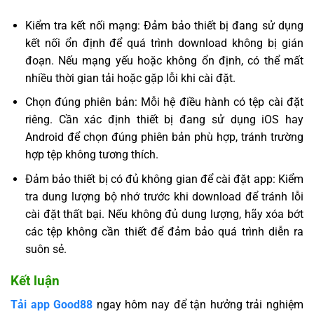
Kiểm tra kết nối mạng: Đảm bảo thiết bị đang sử dụng
kết nối ổn định để quá trình download không bị gián
đoạn. Nếu mạng yếu hoặc không ổn định, có thể mất
nhiều thời gian tải hoặc gặp lỗi khi cài đặt.
Chọn đúng phiên bản: Mỗi hệ điều hành có tệp cài đặt
riêng. Cần xác định thiết bị đang sử dụng iOS hay
Android để chọn đúng phiên bản phù hợp, tránh trường
hợp tệp không tương thích.
Đảm bảo thiết bị có đủ không gian để cài đặt app: Kiểm
tra dung lượng bộ nhớ trước khi download để tránh lỗi
cài đặt thất bại. Nếu không đủ dung lượng, hãy xóa bớt
các tệp không cần thiết để đảm bảo quá trình diễn ra
suôn sẻ.
Kết luận
Tải app Good88
ngay hôm nay để tận hưởng trải nghiệm