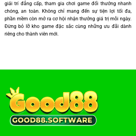
giải trí đẳng cấp, tham gia chơi game đổi thưởng nhanh
chóng, an toàn. Không chỉ mang đến sự tiện lợi tối đa,
phần mềm còn mở ra cơ hội nhận thưởng giá trị mỗi ngày.
Đừng bỏ lỡ kho game đặc sắc cùng những ưu đãi dành
riêng cho thành viên mới.