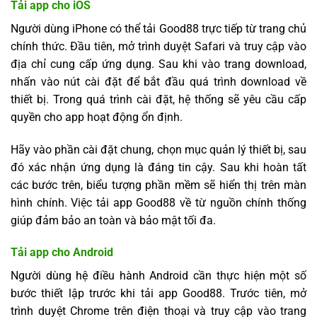
Tải app cho iOS
Người dùng iPhone có thể tải Good88 trực tiếp từ trang chủ
chính thức. Đầu tiên, mở trình duyệt Safari và truy cập vào
địa chỉ cung cấp ứng dụng. Sau khi vào trang download,
nhấn vào nút cài đặt để bắt đầu quá trình download về
thiết bị. Trong quá trình cài đặt, hệ thống sẽ yêu cầu cấp
quyền cho app hoạt động ổn định.
Hãy vào phần cài đặt chung, chọn mục quản lý thiết bị, sau
đó xác nhận ứng dụng là đáng tin cậy. Sau khi hoàn tất
các bước trên, biểu tượng phần mềm sẽ hiển thị trên màn
hình chính. Việc tải app Good88 về từ nguồn chính thống
giúp đảm bảo an toàn và bảo mật tối đa.
Tải app cho Android
Người dùng hệ điều hành Android cần thực hiện một số
bước thiết lập trước khi tải app Good88. Trước tiên, mở
trình duyệt Chrome trên điện thoại và truy cập vào trang