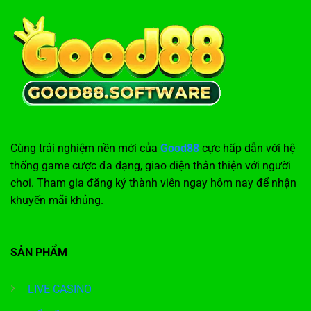
Xổ số miền Bắc
: Đây là hình thức xổ số truyền thống phổ
biến nhất, với các kỳ quay diễn ra hàng ngày. Người chơi có
thể tham gia vào những kỳ quay số với các giải thưởng lớn,
đảm bảo cơ hội trúng thưởng hấp dẫn.
Xổ số miền Trung và miền Nam
: Bên cạnh miền Bắc, xổ số
miền Trung và miền Nam cũng có sức hút không kém. Các
giải thưởng được trao hàng ngày và tần suất quay số cũng
Cùng trải nghiệm nền mới của
Good88
cực hấp dẫn với hệ
rất đều đặn.
thống game cược đa dạng, giao diện thân thiện với người
Xổ số nước ngoài
: Với
Good88
, người chơi còn có thể tham
chơi. Tham gia đăng ký thành viên ngay hôm nay để nhận
gia vào các kỳ xổ số quốc tế như Powerball, Mega
khuyến mãi khủng.
Millions… Đây là cơ hội để bạn thử vận may và giành
những giải thưởng có giá trị lên đến hàng triệu đô la.
SẢN PHẨM
Tại sao nên chọn chơi xổ số Good88?
LIVE CASINO
Chọn
xổ số Good88
không chỉ là cơ hội để trúng các giải
thưởng hấp dẫn mà còn là sự lựa chọn an toàn và tiện lợi.