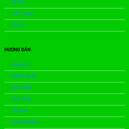
NỔ HŨ
Nền tảng này nổi bật bởi:
THỂ THAO
Uy tín và minh bạch
: Mọi kết quả quay số đều được công
XỔ SỐ
bố công khai và minh bạch, đảm bảo tính công bằng.
Giao diện dễ tiếp cận:
Thiết kế trực quan, phù hợp cho cả
người dùng mới.
HƯỚNG DẪN
Bảo mật cao
: Good88 luôn đảm bảo an toàn thông tin cá
nhân và tài chính của người chơi.
ĐĂNG KÝ
Hỗ trợ khách hàng 24/7
: Đội ngũ hỗ trợ chuyên nghiệp
ĐĂNG NHẬP
luôn sẵn sàng giúp đỡ người chơi mọi lúc.
NẠP TIỀN
Hướng dẫn cách tham gia chơi xổ số Good88
RÚT TIỀN
Để bắt đầu hành trình tham gia
xổ số hôm nay
, người chơi
cần thực hiện các bước cơ bản như đăng ký tài khoản,
TẢI APP
chọn số và tham gia cược. Dưới đây là hướng dẫn cụ thể
giúp bạn khởi đầu một cách dễ dàng.
KHUYẾN MÃI